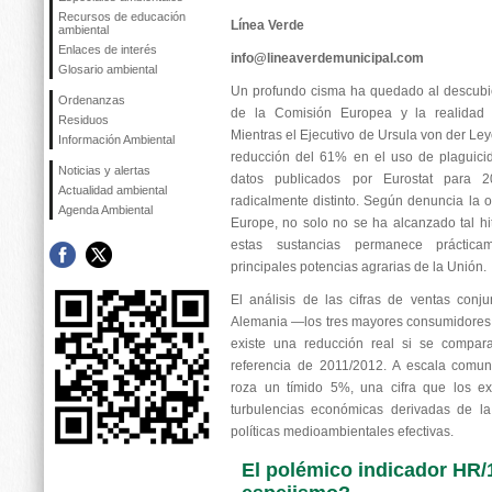
Recursos de educación
Línea Verde
ambiental
Enlaces de interés
info@lineaverdemunicipal.com
Glosario ambiental
Un profundo cisma ha quedado al descubiert
Ordenanzas
de la Comisión Europea y la realidad es
Residuos
Mientras el Ejecutivo de Ursula von der Le
Información Ambiental
reducción del 61% en el uso de plaguicid
Noticias y alertas
datos publicados por Eurostat para 2
Actualidad ambiental
radicalmente distinto. Según denuncia la 
Agenda Ambiental
Europe, no solo no se ha alcanzado tal h
estas sustancias permanece práctic
principales potencias agrarias de la Unión.
El análisis de las cifras de ventas conj
Alemania —los tres mayores consumidores
existe una reducción real si se compara
referencia de 2011/2012. A escala comun
roza un tímido 5%, una cifra que los ex
turbulencias económicas derivadas de l
políticas medioambientales efectivas.
El polémico indicador HR/