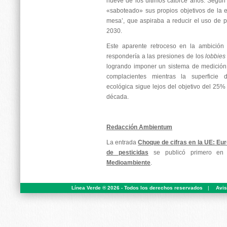
nueve de los últimos catorce años. Según l
«saboteado» sus propios objetivos de la es
mesa’, que aspiraba a reducir el uso de 
2030.
Este aparente retroceso en la ambición
respondería a las presiones de los
lobbies
logrando imponer un sistema de medición
complacientes mientras la superficie 
ecológica sigue lejos del objetivo del 25%
década.
Redacción Ambientum
La entrada
Choque de cifras en la UE: Eur
de pesticidas
se publicó primero e
Medioambiente
.
Línea Verde ® 2026 - Todos los derechos reservados
|
Avis