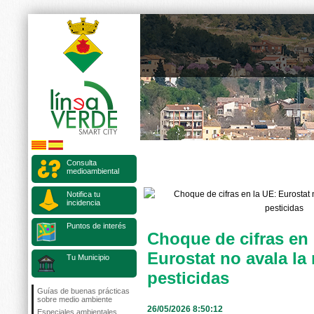
Consulta
medioambiental
Notifica tu
incidencia
Puntos de interés
Choque de cifras en 
Eurostat no avala la
Tu Municipio
pesticidas
Guías de buenas prácticas
sobre medio ambiente
26/05/2026 8:50:12
Especiales ambientales