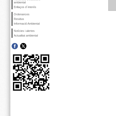
ambiental
Enllaços d´interés
Ordenances
Residus
Informació Ambiental
Notícies i alertes
Actualitat ambiental