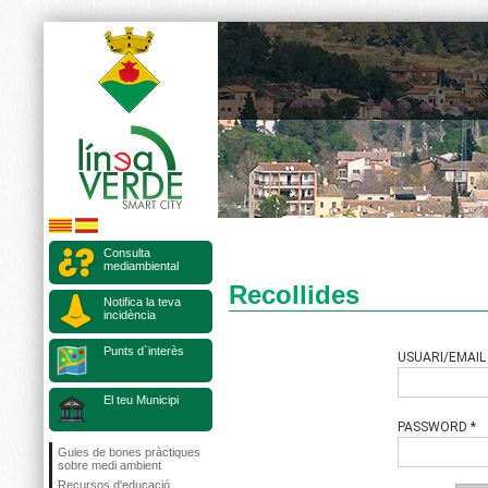
Consulta
mediambiental
Recollides
Notifica la teva
incidència
Punts d`interès
El teu Municipi
Guies de bones pràctiques
sobre medi ambient
Recursos d'educació