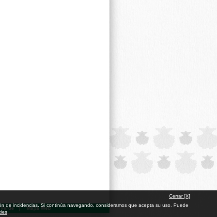
Cerrar [X]
cación de incidencias. Si continúa navegando, consideramos que acepta su uso. Puede
 Verde
|
Mapa Web
kies