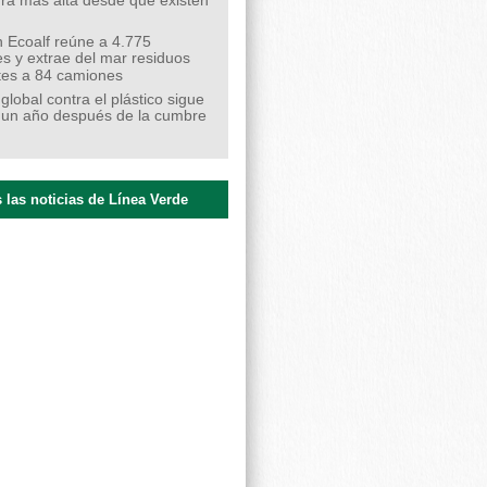
ra más alta desde que existen
 Ecoalf reúne a 4.775
s y extrae del mar residuos
tes a 84 camiones
 global contra el plástico sigue
 un año después de la cumbre
 las noticias de Línea Verde