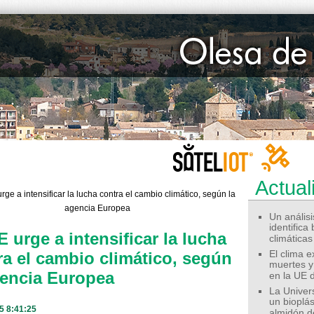
Actual
Un análisis
identifica
 urge a intensificar la lucha
climáticas
ra el cambio climático, según
El clima 
muertes y
gencia Europea
en la UE 
La Univer
un bioplás
5 8:41:25
almidón d