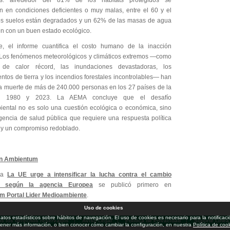
es: alrededor del 81% de los hábitats protegidos se
n en condiciones deficientes o muy malas, entre el 60 y el
s suelos están degradados y un 62% de las masas de agua
n con un buen estado ecológico.
e, el informe cuantifica el costo humano de la inacción
. Los fenómenos meteorológicos y climáticos extremos —como
 de calor récord, las inundaciones devastadoras, los
ntos de tierra y los incendios forestales incontrolables— han
a muerte de más de 240.000 personas en los 27 países de la
e 1980 y 2023. La AEMA concluye que el desafío
ental no es solo una cuestión ecológica o económica, sino
encia de salud pública que requiere una respuesta política
 y un compromiso redoblado.
n Ambientum
da
La UE urge a intensificar la lucha contra el cambio
o, según la agencia Europea
se publicó primero en
m Portal Lider Medioambiente
.
Uso de cookies
ar datos estadísticos sobre hábitos de navegación. El uso de cookies es necesario para la notifi
os los derechos reservados
|
Aviso Legal
|
Política de Privacidad
|
Soporte Línea
ener más información, o bien conocer cómo cambiar la configuración, en nuestra
Política de coo