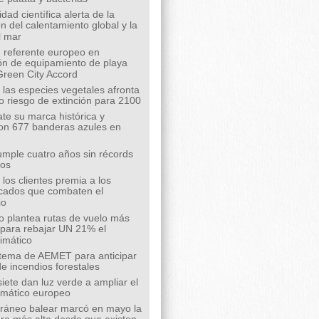
ad científica alerta de la
n del calentamiento global y la
l mar
 referente europeo en
ión de equipamiento de playa
Green City Accord
 las especies vegetales afronta
o riesgo de extinción para 2100
te su marca histórica y
on 677 banderas azules en
mple cuatro años sin récords
íos
los clientes premia a los
cados que combaten el
io
o plantea rutas de vuelo más
s para rebajar UN 21% el
limático
tema de AEMET para anticipar
de incendios forestales
siete dan luz verde a ampliar el
limático europeo
rráneo balear marcó en mayo la