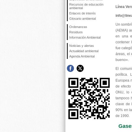
Recursos de educación
Línea Ver
ambiental
Enlaces de interés
info@lin
Glosario ambiental
Un sombrí
Ordenanzas
(AEMA) ad
Residuos
en una en
Información Ambiental
contener l
Noticias y alertas
fue categó
Actualidad ambiental
áreas, el
Agenda Ambiental
bueno».
El comuni
política
Europea n
de efecto
ONU, lo 
tampoco h
clave de 
90% en la
de 1990.
Gases