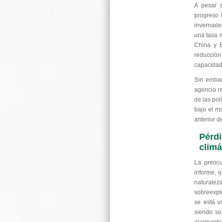
A pesar d
progreso 
invernade
una tasa 
China y E
reducción
capacidad
Sin embar
agencia r
de las pol
bajo el m
anterior d
Pérdi
climá
La preocu
informe, q
naturalez
sobreexpl
se está v
siendo so