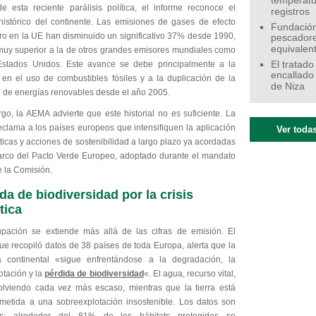
temperatu
e esta reciente parálisis política, el informe reconoce el
registros
histórico del continente. Las emisiones de gases de efecto
Fundación
ro en la UE han disminuido un significativo 37% desde 1990,
pescadore
equivalen
muy superior a la de otros grandes emisores mundiales como
stados Unidos. Este avance se debe principalmente a la
El tratado
encallado
 en el uso de combustibles fósiles y a la duplicación de la
de Niza
 de energías renovables desde el año 2005.
go, la AEMA advierte que este historial no es suficiente. La
eclama a los países europeos que intensifiquen la aplicación
Ver todas
íticas y acciones de sostenibilidad a largo plazo ya acordadas
arco del Pacto Verde Europeo, adoptado durante el mandato
e la Comisión.
da de biodiversidad por la crisis
tica
pación se extiende más allá de las cifras de emisión. El
ue recopiló datos de 38 países de toda Europa, alerta que la
a continental «sigue enfrentándose a la degradación, la
otación y la
pérdida de biodiversidad
«. El agua, recurso vital,
olviendo cada vez más escaso, mientras que la tierra está
metida a una sobreexplotación insostenible. Los datos son