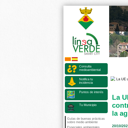
Consulta
medioambiental
Notifica tu
incidencia
Puntos de interés
La UE
cont
Tu Municipio
la a
Guías de buenas prácticas
sobre medio ambiente
20/10/202
Especiales ambientales