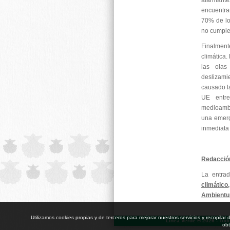
alarmant
encuentra
70% de lo
no cumple
Finalment
climática
las olas
deslizamie
causado l
UE entr
medioambi
una emerg
inmediata
Redacció
La entra
climátic
Ambientu
Utilizamos cookies propias y de terceros para mejorar nuestros servicios y recopil
Línea Verde ® 2026 - Tod
obt