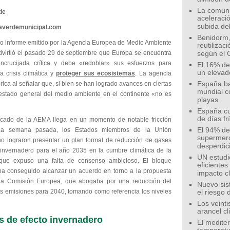
La comunid
de
aceleració
subida de
eaverdemunicipal.com
Benidorm,
o informe emitido por la Agencia Europea de Medio Ambiente
reutilizac
virtió el pasado 29 de septiembre que Europa se encuentra
según el 
crucijada crítica y debe «redoblar» sus esfuerzos para
El 16% de
un elevad
a crisis climática y
proteger sus ecosistemas
. La agencia
rica al señalar que, si bien se han logrado avances en ciertas
España ba
mundial c
 estado general del medio ambiente en el continente «no es
playas
España cu
de días fr
cado de la AEMA llega en un momento de notable fricción
. La semana pasada, los Estados miembros de la Unión
El 94% de 
supermer
o lograron presentar un plan formal de reducción de gases
desperdic
 invernadero para el año 2035 en la cumbre climática de la
UN estudi
que expuso una falta de consenso ambicioso. El bloque
eficiente
a conseguido alcanzar un acuerdo en torno a la propuesta
impacto c
la Comisión Europea, que abogaba por una reducción del
Nuevo sis
s emisiones para 2040, tomando como referencia los niveles
el riesgo 
Los veinti
arancel c
 de efecto invernadero
El medite